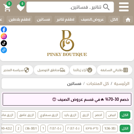
0
0
search
shopping_cart
favorite
home
الكل
عروض الصيف
اطقم تنانير
فساتين
اطقم بلاطين
عب
security
commute
emoji_emotions
ballot
طلباتي السابقة
آراء زبائننا
مناطق التوصيل
سياسة المتجر
الرئيسية
كل المنتجات
فساتين
خصم 30-70% 🔥في قسم عروض الصيف 😍
الكل
ابيض
اخضر
ازرق
ازرق بارد
ازرق سماوي
ازرق غامق
ازرق فاتح
الكل
(36-38)1
(٣٦-٣٨)١
(٤٠-٤٢) ٢
(٤٠-٤٢)٢
1
1(36-38)
2
2(40-42)