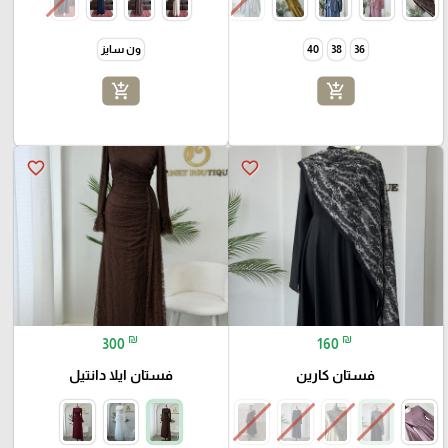
36
38
40
ون سايز
add_shopping_cart
add_shopping_cart
favorite_border
favorite_border
₪
₪
300
160
فستان كارين
فستان ايلا دانتيل