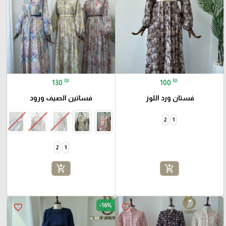
₪
₪
130
100
فستان ورد اللوز
فساتين الصيف ورود
2
1
2
1
add_shopping_cart
add_shopping_cart
-16%
favorite_border
favorite_border