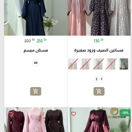
₪
₪
₪
300
250
130
فساتين الصيف ورود صغيرة
فستان ميسم
40
2
1
add_shopping_cart
add_shopping_cart
-16%
favorite_border
favorite_border