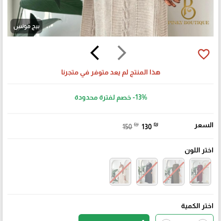
بيج مونس
arrow_back_ios
arrow_forward_ios
favorite_border
هذا المنتج لم يعد متوفر في متجرنا
-13%
خصم لفترة محدودة
السعر
₪
₪
150
130
اختر اللون
اختر الكمية