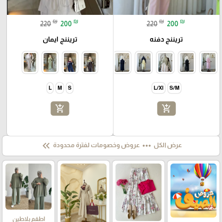
₪
₪
₪
₪
220
200
220
200
تريننج دفنه
تريننج ايمان
L
M
S
L/Xl
S/M
add_shopping_cart
add_shopping_cart
keyboard_double_arrow_left
more_horiz
عرض الكل
عروض وخصومات لفترة محدودة
اطقم بلاطين