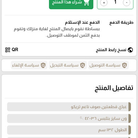
shopping_cart
شراء هذا المنتج
+
-
طريقة الدفع
الدفع عند الإستلام
ببساطة نقوم بايصال المنتج لغاية منزلك وتقوم
بدفع الثمن لموظف التوصيل.
qr_code
public
نسخ رابط المنتج
QR
policy
policy
policy
سياسة التوصيل
سياسة التبديل
سياسة الإلغاء
تفاصيل المنتج
عباي قطعتين صوف ناعم تريكو
ون سايز بتلبس ٣٦-٤٢ 🪡
الطول ١٣٢ سم