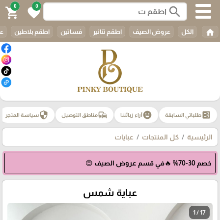
0
0
search
shopping_cart
favorite
home
الكل
عروض الصيف
اطقم تنانير
فساتين
اطقم بلاطين
عب
security
commute
emoji_emotions
ballot
طلباتي السابقة
آراء زبائننا
مناطق التوصيل
سياسة المتجر
الرئيسية
كل المنتجات
عبايات
خصم 30-70% 🔥في قسم عروض الصيف 😍
عباية شمس
1 / 17