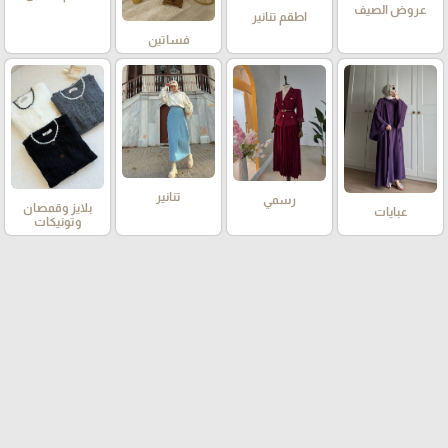
عروض الصيف
اطقم تنانير
فساتين
تنانير
رسمي
بلايز وقمصان
عبايات
وتونيكات
قشاط
عروض موسم
شالات رأس
الشتاء
فساتين الصيف