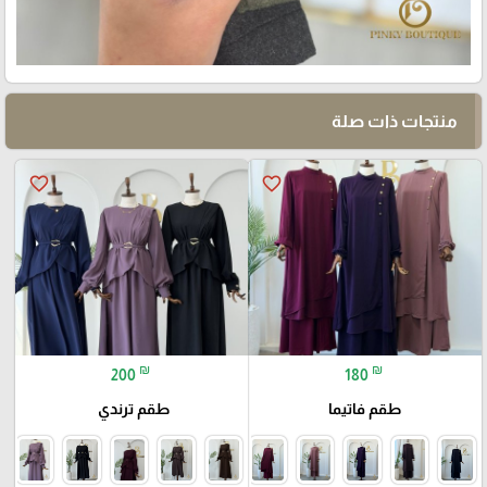
منتجات ذات صلة
favorite_border
favorite_border
₪
₪
200
180
طقم فاتيما
طقم ترندي