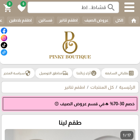
0
0
search
shopping_cart
favorite
home
الكل
عروض الصيف
اطقم تنانير
فساتين
اطقم بلاطين
عب
security
commute
emoji_emotions
ballot
طلباتي السابقة
آراء زبائننا
مناطق التوصيل
سياسة المتجر
الرئيسية
كل المنتجات
اطقم تنانير
خصم 30-70% 🔥في قسم عروض الصيف 😍
طقم لينا
1 / 17