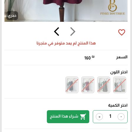
خمري
arrow_back_ios
arrow_forward_ios
favorite_border
هذا المنتج لم يعد متوفر في متجرنا
السعر
₪
160
اختر اللون
اختر الكمية
shopping_cart
شراء هذا المنتج
+
-