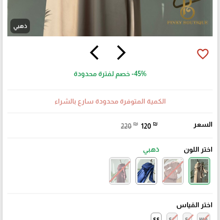
ذهبي
arrow_back_ios
arrow_forward_ios
favorite_border
-45%
خصم لفترة محدودة
الكمية المتوفرة محدودة سارع بالشراء
السعر
₪
₪
220
120
اختر اللون
ذهبي
اختر القياس
٤٤
٤٢
٤٠
٣٨