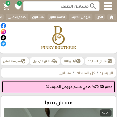
0
0
search
shopping_cart
favorite
home
الكل
عروض الصيف
اطقم تنانير
فساتين
اطقم بلاطين
عب
security
commute
emoji_emotions
ballot
طلباتي السابقة
آراء زبائننا
مناطق التوصيل
سياسة المتجر
الرئيسية
كل المنتجات
فساتين
خصم 30-70% 🔥في قسم عروض الصيف 😍
فستان سما
5 / 29