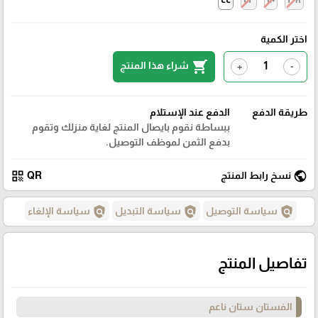
اختر الكمية
shopping_cart
شراء هذا المنتج
+
-
طريقة الدفع
الدفع عند الإستلام
ببساطة نقوم بايصال المنتج لغاية منزلك وتقوم
بدفع الثمن لموظف التوصيل.
qr_code
public
نسخ رابط المنتج
QR
policy
policy
policy
سياسة التوصيل
سياسة التبديل
سياسة الإلغاء
تفاصيل المنتج
الفستان ستان ناعم