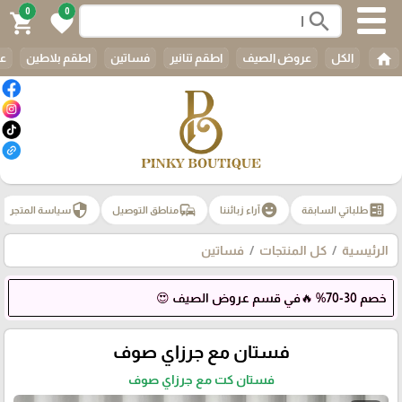
0
0
search
shopping_cart
favorite
home
الكل
عروض الصيف
اطقم تنانير
فساتين
اطقم بلاطين
عب
security
commute
emoji_emotions
ballot
طلباتي السابقة
آراء زبائننا
مناطق التوصيل
سياسة المتجر
الرئيسية
كل المنتجات
فساتين
خصم 30-70% 🔥في قسم عروض الصيف 😍
فستان مع جرزاي صوف
فستان كت مع جرزاي صوف