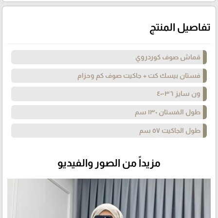
تفاصيل المنتج
قماش صوف كوردروي
فستان بيسك كت + جاكيت صوف كم وحزام
ون سايز ٣٦-٤٠
طول الفستان ١٣٠ سم
طول الجاكيت ٥٧ سم
مزيداً من الصور والفيديو