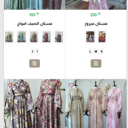
₪
₪
100
200
فستان فيروز
فستان الصيف امواج
2
1
L
M
S
add_shopping_cart
add_shopping_cart
favorite_border
favorite_border