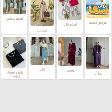
اطقم بلاطين
عروض الصيف
اطقم تنانير
فساتين
تنانير
رسمي
بلايز وقمصان
عبايات
وتونيكات
قشاط