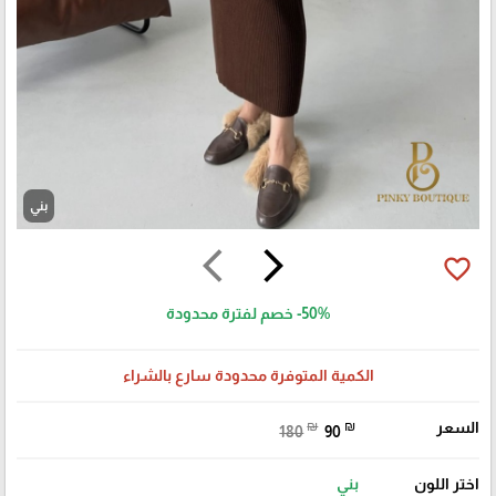
بني
arrow_back_ios
arrow_forward_ios
favorite_border
-50%
خصم لفترة محدودة
الكمية المتوفرة محدودة سارع بالشراء
السعر
₪
₪
180
90
اختر اللون
بني