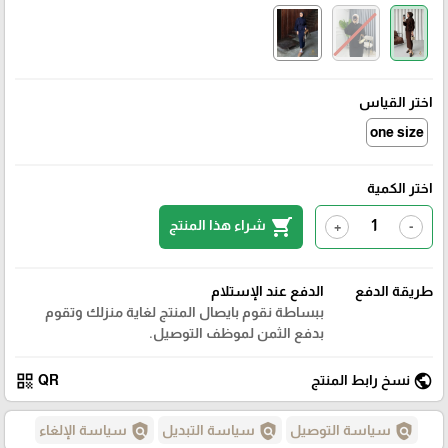
اختر القياس
one size
اختر الكمية
shopping_cart
شراء هذا المنتج
+
-
طريقة الدفع
الدفع عند الإستلام
ببساطة نقوم بايصال المنتج لغاية منزلك وتقوم
بدفع الثمن لموظف التوصيل.
qr_code
public
نسخ رابط المنتج
QR
policy
policy
policy
سياسة التوصيل
سياسة التبديل
سياسة الإلغاء