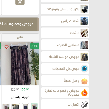
add_shopping_cart
بلايز وقمصان وتونيكات
شالات رأس
عروض وخصومات لفت
قشاط
تنانير
فساتين الصيف
-16%
favorite_border
عروض موسم الشتاء
عرض كل المنتجات
وصل حديثاً
₪
₪
120
100
عروض وخصومات لفترة
محدودة
تنورة بيلسان
اتصل بنا