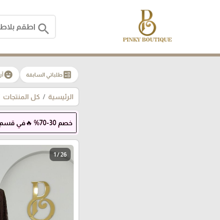
search
emoji_emotions
ballot
طلباتي السابقة
آر
الرئيسية
كل المنتجات
خصم 30-70% 🔥في قسم عروض الصيف 😍
1 / 26