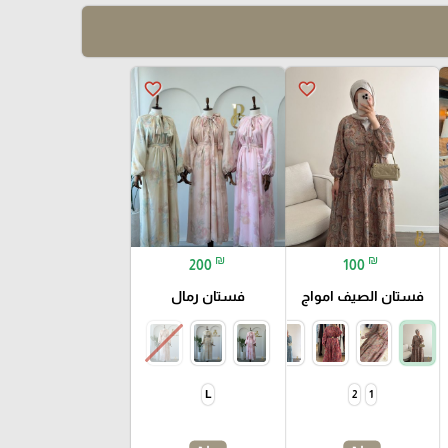
favorite_border
favorite_border
₪
₪
200
100
فستان الصيف امواج
فستان رمال
L
2
1