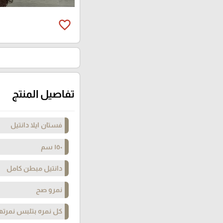
favorite_border
تفاصيل المنتج
فستان ايلا دانتيل
١٥٠ سم
دانتيل مبطن كامل
نمرو صح
كل نمره بتلبس نمرتها