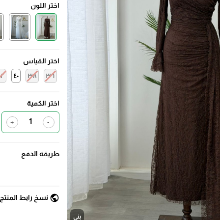
اختر اللون
اختر القياس
٤٢
٤٠
٣٨
٣٦
اختر الكمية
+
-
طريقة الدفع
public
نسخ رابط المنتج
بني