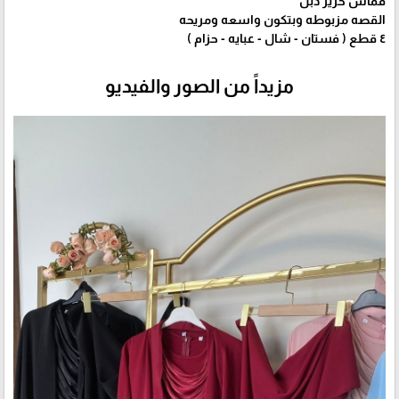
قماش حرير دبل
القصه مزبوطه وبتكون واسعه ومريحه
٤ قطع ( فستان - شال - عبايه - حزام )
مزيداً من الصور والفيديو