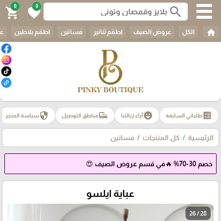
0
0
search
shopping_cart
favorite
home
الكل
عروض الصيف
اطقم تنانير
فساتين
اطقم بلاطين
عب
security
commute
emoji_emotions
ballot
طلباتي السابقة
آراء زبائننا
مناطق التوصيل
سياسة المتجر
الرئيسية
كل المنتجات
فساتين
خصم 30-70% 🔥في قسم عروض الصيف 😍
عباية ايلسو
26 / 28