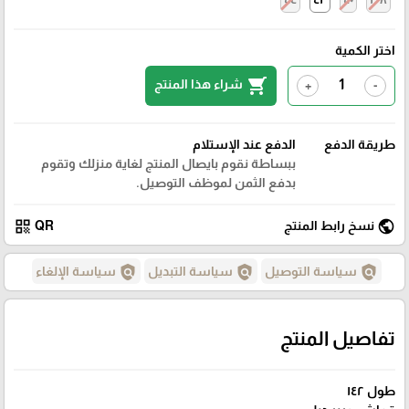
اختر الكمية
shopping_cart
شراء هذا المنتج
+
-
طريقة الدفع
الدفع عند الإستلام
ببساطة نقوم بايصال المنتج لغاية منزلك وتقوم
بدفع الثمن لموظف التوصيل.
qr_code
public
نسخ رابط المنتج
QR
policy
policy
policy
سياسة التوصيل
سياسة التبديل
سياسة الإلغاء
تفاصيل المنتج
طول ١٤٢