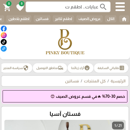
0
0
search
shopping_cart
favorite
home
الكل
عروض الصيف
اطقم تنانير
فساتين
اطقم بلاطين
عب
security
commute
emoji_emotions
ballot
طلباتي السابقة
آراء زبائننا
مناطق التوصيل
سياسة المتجر
الرئيسية
كل المنتجات
فساتين
خصم 30-70% 🔥في قسم عروض الصيف 😍
فستان آسيا
1 / 21