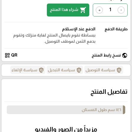
shopping_cart
شراء هذا المنتج
+
-
طريقة الدفع
الدفع عند الإستلام
ببساطة نقوم بايصال المنتج لغاية منزلك وتقوم
بدفع الثمن لموظف التوصيل.
qr_code
public
نسخ رابط المنتج
QR
policy
policy
policy
سياسة التوصيل
سياسة التبديل
سياسة الإلغاء
تفاصيل المنتج
١٤٦ سم طول الفستان
مزيداً من الصور والفيديو