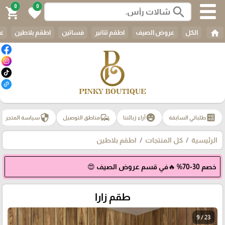
0
0
search
shopping_cart
favorite
home
الكل
عروض الصيف
اطقم تنانير
فساتين
اطقم بلاطين
عب
security
commute
emoji_emotions
ballot
طلباتي السابقة
آراء زبائننا
مناطق التوصيل
سياسة المتجر
الرئيسية
كل المنتجات
اطقم بلاطين
خصم 30-70% 🔥في قسم عروض الصيف 😍
طقم زارا
9 / 23