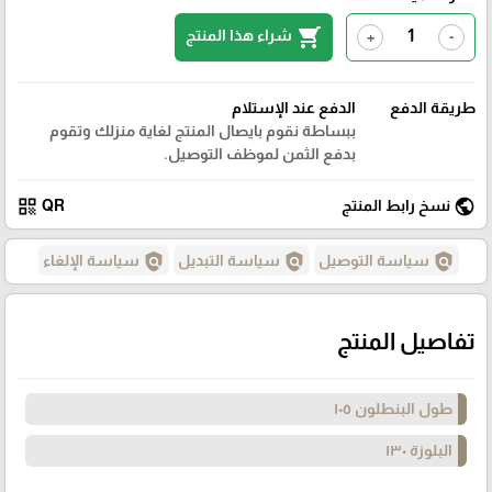
shopping_cart
شراء هذا المنتج
+
-
طريقة الدفع
الدفع عند الإستلام
ببساطة نقوم بايصال المنتج لغاية منزلك وتقوم
بدفع الثمن لموظف التوصيل.
qr_code
public
نسخ رابط المنتج
QR
policy
policy
policy
سياسة التوصيل
سياسة التبديل
سياسة الإلغاء
تفاصيل المنتج
طول البنطلون ١٠٥
البلوزة ١٣٠