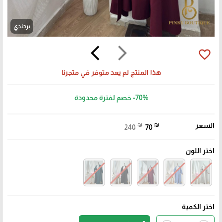
برجندي
arrow_back_ios
arrow_forward_ios
favorite_border
هذا المنتج لم يعد متوفر في متجرنا
-70%
خصم لفترة محدودة
السعر
₪
₪
240
70
اختر اللون
اختر الكمية