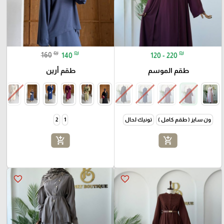
₪
₪
₪
160
140
120 - 220
طقم الموسم
طقم أرين
ون سايز ( طقم كامل )
تونيك لحال
1
2
add_shopping_cart
add_shopping_cart
favorite_border
favorite_border