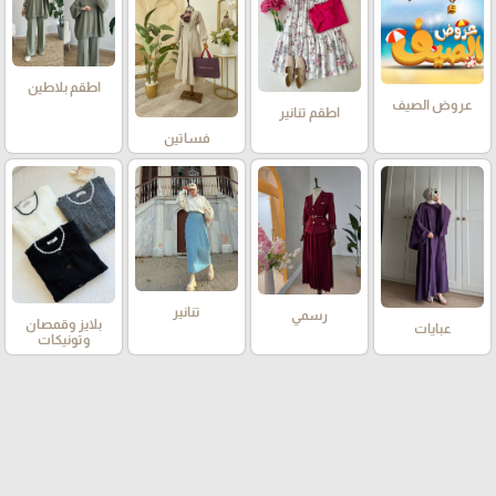
اطقم بلاطين
عروض الصيف
اطقم تنانير
فساتين
تنانير
رسمي
بلايز وقمصان
عبايات
وتونيكات
قشاط