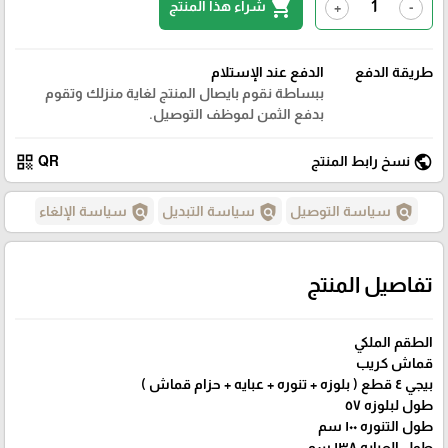
shopping_cart
شراء هذا المنتج
+
-
طريقة الدفع
الدفع عند الإستلام
ببساطة نقوم بايصال المنتج لغاية منزلك وتقوم
بدفع الثمن لموظف التوصيل.
qr_code
public
نسخ رابط المنتج
QR
policy
policy
policy
سياسة التوصيل
سياسة التبديل
سياسة الإلغاء
تفاصيل المنتج
الطقم الملكي
قماش كريب
بيجي ٤ قطع ( بلوزه + تنوره + عبايه + حزام قماش )
طول لبلوزه ٥٧
طول التنوره ١٠٠ سم
طول العبايه ١٣٨ سم