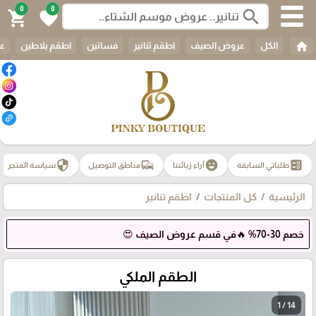
0
0
search
shopping_cart
favorite
home
الكل
عروض الصيف
اطقم تنانير
فساتين
اطقم بلاطين
عب
security
commute
emoji_emotions
ballot
طلباتي السابقة
آراء زبائننا
مناطق التوصيل
سياسة المتجر
الرئيسية
كل المنتجات
اطقم تنانير
خصم 30-70% 🔥في قسم عروض الصيف 😍
الطقم الملكي
1 / 14