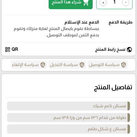
shopping_cart
شراء هذا المنتج
+
-
طريقة الدفع
الدفع عند الإستلام
ببساطة نقوم بايصال المنتج لغاية منزلك وتقوم
بدفع الثمن لموظف التوصيل.
qr_code
public
نسخ رابط المنتج
QR
policy
policy
policy
سياسة التوصيل
سياسة التبديل
سياسة الإلغاء
تفاصيل المنتج
فستان ناعم شيك
طوله من قدام ١٣٦ سم من ورا ١٣٨ سم
فستان ع شكل طقم