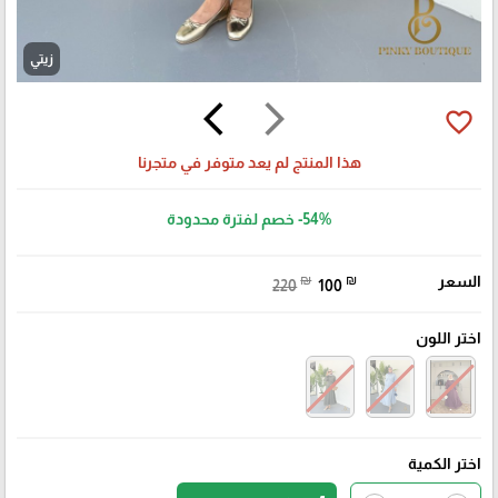
زيتي
arrow_back_ios
arrow_forward_ios
favorite_border
هذا المنتج لم يعد متوفر في متجرنا
-54%
خصم لفترة محدودة
السعر
₪
₪
220
100
اختر اللون
اختر الكمية